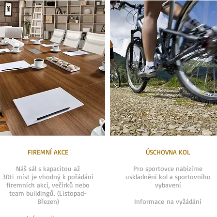
FIREMNÍ AKCE
ÚSCHOVNA KOL
Náš sál s kapacitou až
Pro sportovce nabízíme
30ti míst je vhodný k pořádání
uskladnění kol a sportovního
firemních akcí, večírků nebo
vybavení
team buildingů. (Listopad-
Březen)
Informace na vyžádání