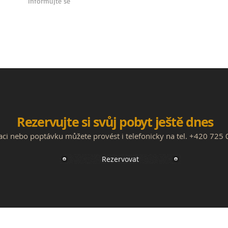
Informujte se
Rezervujte si svůj pobyt ještě dnes
aci nebo poptávku můžete provést i telefonicky na tel. +420 725
Rezervovat