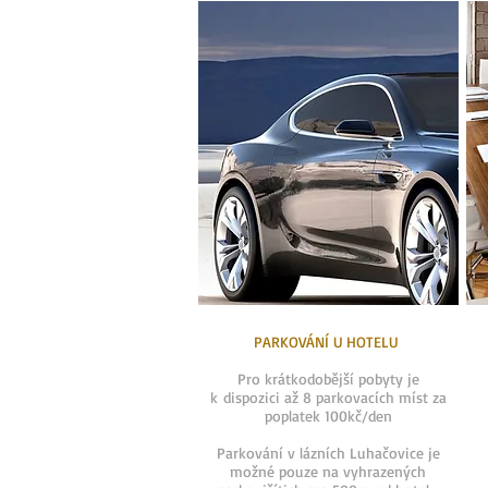
PARKOVÁNÍ U HOTELU
Pro krátkodobější pobyty je
k dispozici až 8 parkovacích míst za
poplatek 100kč/den
Parkování v lázních Luhačovice je
možné pouze na vyhrazených