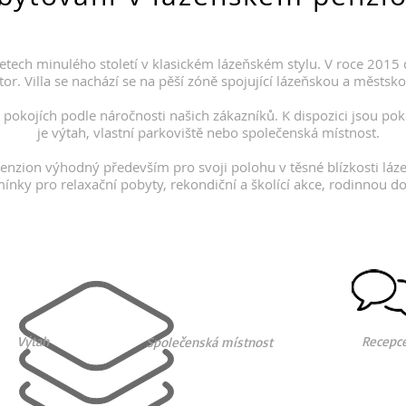
letech minulého století v klasickém lázeňském stylu. V roce 2015 
stor. Villa se nachází se na pěší zóně spojující lázeňskou a městsk
pokojích podle náročnosti našich zákazníků. K dispozici jsou pok
je výtah, vlastní parkoviště nebo společenská místnost.
penzion výhodný především pro svoji polohu v těsné blízkosti lá
mínky pro relaxační pobyty, rekondiční a školící akce, rodinnou d
Výtah
Recepc
Společenská místnost