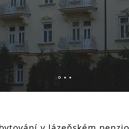
bytování v lázeňském penzi