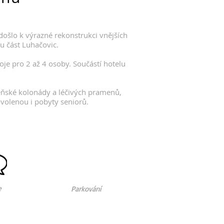
došlo k výrazné rekonstrukci vnějších
ou část Luhačovic.
oje pro 2 až 4 osoby. Součástí hotelu
zeňské kolonády a léčivých pramenů,
ovolenou i pobyty seniorů.
e
Parkování